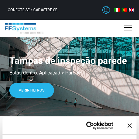
CONECTE-SE
/
CADASTRE-SE
Tampas de inspeção parede
Estás dentro:
Aplicação
>
Parede
ABRIR FILTROS
Escolha e configure o