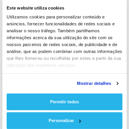
produto
Este website utiliza cookies
13 produtos nesta categoria
Utilizamos cookies para personalizar conteúdo e
ORDENAR POR
MOSTRAR
anúncios, fornecer funcionalidades de redes sociais e
Ordem padrão
12 resultados
analisar o nosso tráfego. Também partilhamos
informações acerca da sua utilização do site com os
nossos parceiros de redes sociais, de publicidade e de
análise, que as podem combinar com outras informações
que lhes forneceu ou recolhidas por estes a partir da sua
utilização dos respetivos serviços.
Mostrar detalhes
Permitir todos
Sistema F2 PER
PARETE
Personalizar